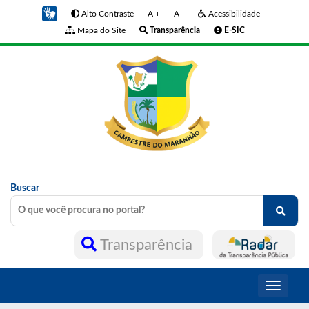
Alto Contraste
A +
A -
Acessibilidade
Mapa do Site
Transparência
E-SIC
Buscar
Transparência
Toggle
navigati