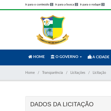
Ir para o conteúdo
1
Ir para a busca
2
Ir para o rodapé
3
HOME
O GOVERNO
A CIDADE
Home
Transparência
Licitações
Licitação
DADOS DA LICITAÇÃO