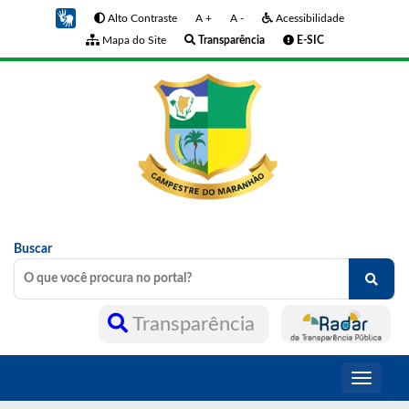
Alto Contraste
A +
A -
Acessibilidade
Mapa do Site
Transparência
E-SIC
Buscar
Transparência
Toggle
navigati