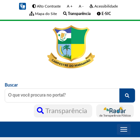
Alto Contraste
A +
A -
Acessibilidade
Mapa do Site
Transparência
E-SIC
Buscar
Transparência
Toggle
navigati