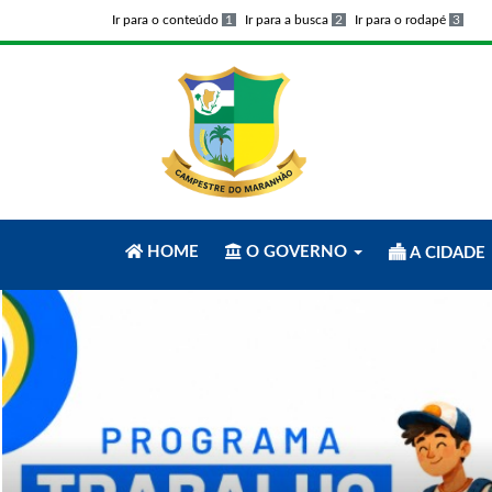
Ir para o conteúdo
1
Ir para a busca
2
Ir para o rodapé
3
HOME
O GOVERNO
A CIDADE