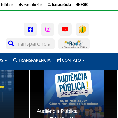
ibilidade
Mapa do Site
Transparência
E-SIC
Transparência
OS
TRANSPARÊNCIA
CONTATO
Audiência Pública