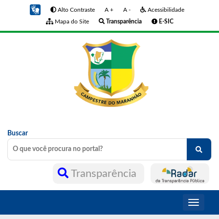
Alto Contraste
A +
A -
Acessibilidade
Mapa do Site
Transparência
E-SIC
Buscar
Transparência
Toggle
navigati