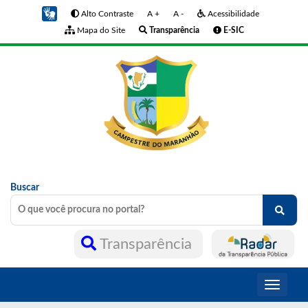
Alto Contraste
A +
A -
Acessibilidade
Mapa do Site
Transparência
E-SIC
Buscar
Transparência
Toggle
navigati