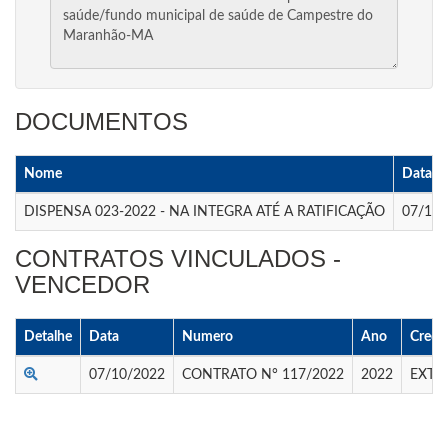
DOCUMENTOS
Nome
Data E
DISPENSA 023-2022 - NA INTEGRA ATÉ A RATIFICAÇÃO
07/10/
CONTRATOS VINCULADOS -
VENCEDOR
Detalhe
Data
Numero
Ano
Credo
07/10/2022
CONTRATO N° 117/2022
2022
EXTI