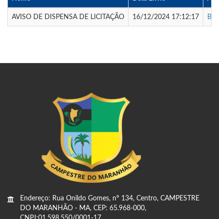
AVISO DE DISPENSA DE LICITAÇÃO
16/12/2024 17:12:17
Bai
Endereço: Rua Onildo Gomes, nº 134, Centro, CAMPESTRE
DO MARANHÃO - MA, CEP: 65.968-000,
CNPJ:01.598.550/0001-17.