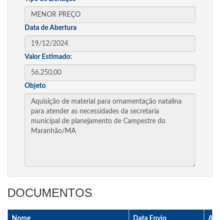
Data de Abertura
Valor Estimado:
Objeto
DOCUMENTOS
Nome
Data Envio
Arq