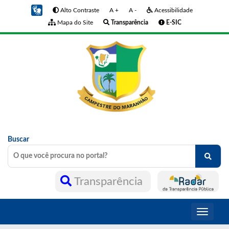
Alto Contraste
A +
A -
Acessibilidade
Mapa do Site
Transparência
E-SIC
Buscar
Transparência
Toggle
navigati