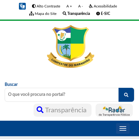
Alto Contraste
A +
A -
Acessibilidade
Mapa do Site
Transparência
E-SIC
Buscar
Transparência
Toggle
navigati