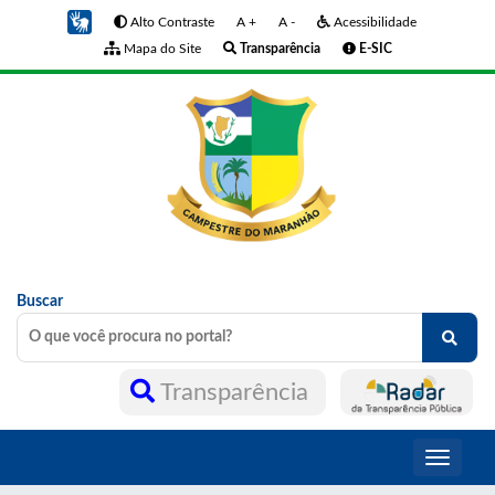
Alto Contraste
A +
A -
Acessibilidade
Mapa do Site
Transparência
E-SIC
Buscar
Transparência
Toggle
navigati