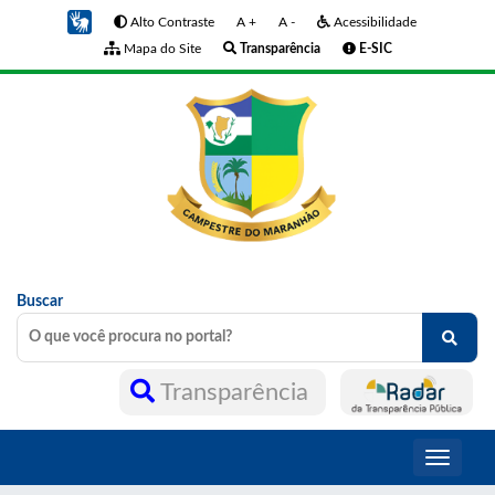
Alto Contraste
A +
A -
Acessibilidade
Mapa do Site
Transparência
E-SIC
Buscar
Transparência
Toggle
navigati