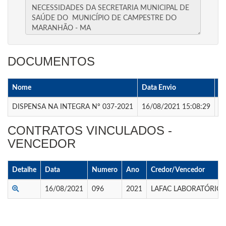
DOCUMENTOS
Nome
Data Envio
A
DISPENSA NA INTEGRA Nº 037-2021
16/08/2021 15:08:29
Ba
CONTRATOS VINCULADOS -
VENCEDOR
Detalhe
Data
Numero
Ano
Credor/Vencedor
16/08/2021
096
2021
LAFAC LABORATÓRIO 