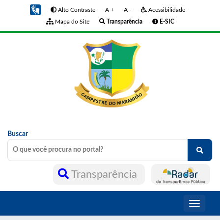
Alto Contraste
A +
A -
Acessibilidade
Mapa do Site
Transparência
E-SIC
Buscar
Transparência
Toggle
navigati