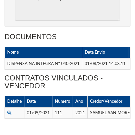
DOCUMENTOS
Nome
Data Envio
A
DISPENSA NA INTEGRA Nº 040-2021
31/08/2021 14:08:11
Ba
CONTRATOS VINCULADOS -
VENCEDOR
Detalhe
Data
Numero
Ano
Credor/Vencedor
01/09/2021
111
2021
SAMUEL SAN MOREIR