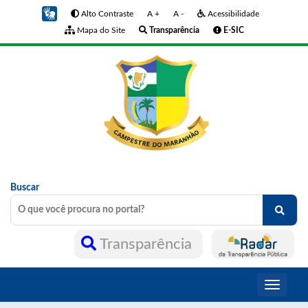
Alto Contraste
A +
A -
Acessibilidade
Mapa do Site
Transparência
E-SIC
Buscar
Transparência
Toggle
navigati