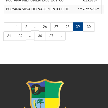
POLYANA MILHOMEM DOS SANTOS
***.613.893-**
12
POLYANA SILVA DO NASCIMENTO LEITE
***.672.693-**
24
...
29
‹
1
2
26
27
28
30
...
31
32
36
37
›