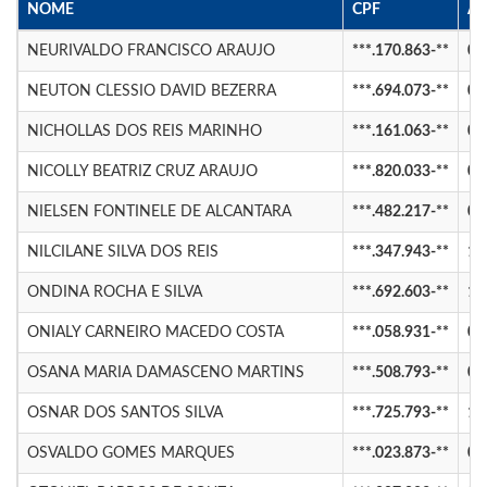
NOME
CPF
A
NEURIVALDO FRANCISCO ARAUJO
***.170.863-**
02
NEUTON CLESSIO DAVID BEZERRA
***.694.073-**
01
NICHOLLAS DOS REIS MARINHO
***.161.063-**
01
NICOLLY BEATRIZ CRUZ ARAUJO
***.820.033-**
04
NIELSEN FONTINELE DE ALCANTARA
***.482.217-**
02
NILCILANE SILVA DOS REIS
***.347.943-**
12
ONDINA ROCHA E SILVA
***.692.603-**
18
ONIALY CARNEIRO MACEDO COSTA
***.058.931-**
01
OSANA MARIA DAMASCENO MARTINS
***.508.793-**
01
OSNAR DOS SANTOS SILVA
***.725.793-**
12
OSVALDO GOMES MARQUES
***.023.873-**
01