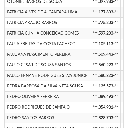
OTONIEL BARROS DE SOUZA
***.097.983-**
02
PATRICIA ALVES DE ALCANTARA LIMA
***.177.803-**
02
PATRICIA ARAUJO BARROS
***.775.203-**
15
PATRICIA CUNHA CONCEICAO GOMES
***.597.203-**
13
PAULA FREITAS DA COSTA PACHECO
***.105.113-**
04
PAULIANA NASCIMENTO PEREIRA
***.509.443-**
02
PAULO CESAR DE SOUZA SANTOS
***.560.223-**
26
PAULO ERNANE RODRIGUES SILVA JUNIOR
***.580.223-**
01
PEDRA BARBOSA DA SILVA NETA SOUSA
***.125.573-**
02
PEDRO OLIVEIRA FERREIRA
***.089.493-**
01
PEDRO RODRIGUES DE SAMPAIO
***.354.981-**
10
PEDRO SANTOS BARROS
***.828.703-**
11