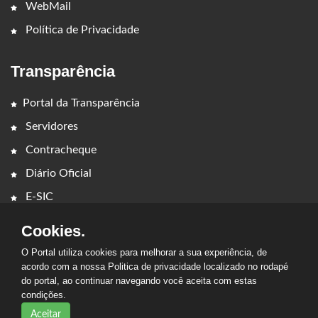
WebMail
Política de Privacidade
Transparência
Portal da Transparência
Servidores
Contracheque
Diário Oficial
E-SIC
Cookies.
O Portal utiliza cookies para melhorar a sua experiência, de
acordo com a nossa Politica de privacidade localizado no rodapé
do portal, ao continuar navegando você aceita com estas
2026 - PREFEITURA MUNICIPAL DE CAMPESTRE DO
condições.
MARANHÃO. Todos os direitos reservados.
Aceitar