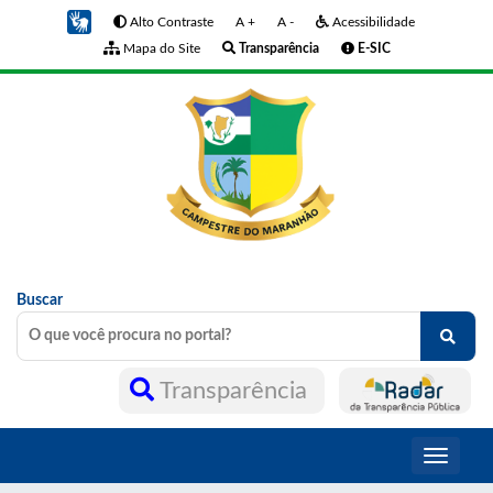
Alto Contraste
A +
A -
Acessibilidade
Mapa do Site
Transparência
E-SIC
Buscar
Transparência
Toggle
navigati