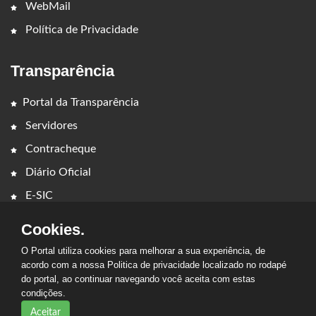
WebMail
Política de Privacidade
Transparência
Portal da Transparência
Servidores
Contracheque
Diário Oficial
E-SIC
Cookies.
O Portal utiliza cookies para melhorar a sua experiência, de
acordo com a nossa Politica de privacidade localizado no rodapé
do portal, ao continuar navegando você aceita com estas
2026 - PREFEITURA MUNICIPAL DE CAMPESTRE DO
condições.
MARANHÃO. Todos os direitos reservados.
Aceitar