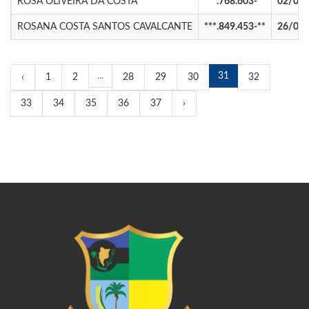
ROSA OLIVEIRA DA COSTA
***.768.603-**
02/02
ROSANA COSTA SANTOS CAVALCANTE
***.849.453-**
26/09
...
31
‹
1
2
28
29
30
32
33
34
35
36
37
›