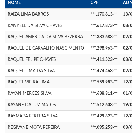
NOME
CPF
ADMI
RAIZA LIMA BARROS
***.170.813-**
13/01
RANYELL DA SILVA CHAVES
***.617.873-**
08/04
RAQUEL AMERICA DA SILVA BEZERRA
***.383.683-**
02/02
RAQUEL DE CARVALHO NASCIMENTO
***.298.963-**
02/02
RAQUEL FELIPE CHAVES
***.411.523-**
03/02
RAQUEL LIMA DA SILVA
***.474.463-**
02/02
RAQUEL VIEIRA LIMA
***.559.983-**
12/01
RAYAN MERCES SILVA
***.638.311-**
01/01
RAYANE DA LUZ MATOS
***.512.603-**
19/01
RAYMARA PEREIRA SILVA
***.429.823-**
12/01
REGIVANE MOTA PEREIRA
***.095.253-**
03/03