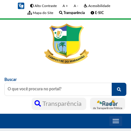
Alto Contraste
A +
A -
Acessibilidade
Mapa do Site
Transparência
E-SIC
Buscar
Transparência
Toggle
navigati