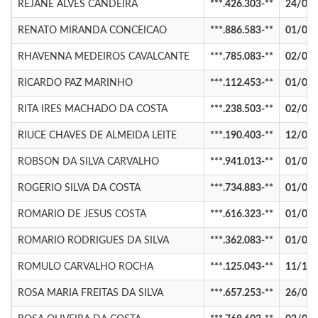
REJANE ALVES CANDEIRA
***.426.303-**
24/09
RENATO MIRANDA CONCEICAO
***.886.583-**
01/08
RHAVENNA MEDEIROS CAVALCANTE
***.785.083-**
02/02
RICARDO PAZ MARINHO
***.112.453-**
01/01
RITA IRES MACHADO DA COSTA
***.238.503-**
02/05
RIUCE CHAVES DE ALMEIDA LEITE
***.190.403-**
12/02
ROBSON DA SILVA CARVALHO
***.941.013-**
01/01
ROGERIO SILVA DA COSTA
***.734.883-**
01/02
ROMARIO DE JESUS COSTA
***.616.323-**
01/03
ROMARIO RODRIGUES DA SILVA
***.362.083-**
01/01
ROMULO CARVALHO ROCHA
***.125.043-**
11/10
ROSA MARIA FREITAS DA SILVA
***.657.253-**
26/02