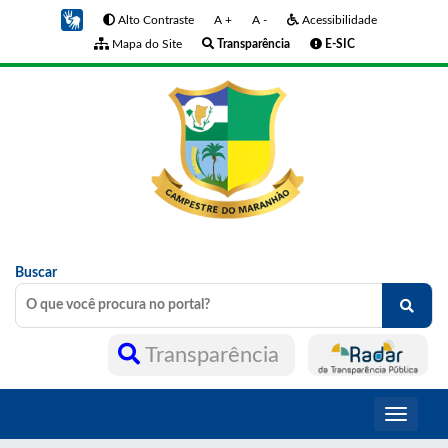
Alto Contraste
A +
A -
Acessibilidade
Mapa do Site
Transparência
E-SIC
Buscar
Transparência
Toggle
navigati