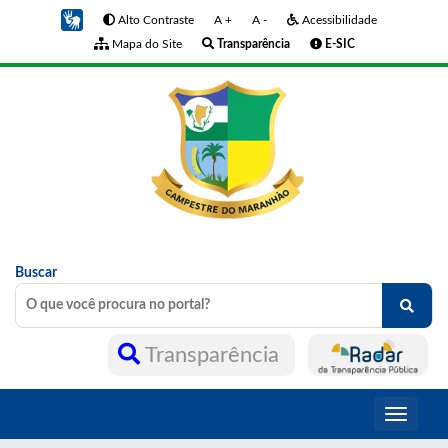
Alto Contraste
A +
A -
Acessibilidade
Mapa do Site
Transparência
E-SIC
Buscar
Transparência
Toggle
navigati