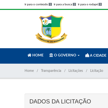
Ir para o conteúdo
1
Ir para a busca
2
Ir para o rodapé
3
HOME
O GOVERNO
A CIDADE
Home
Transparência
Licitações
Licitação
DADOS DA LICITAÇÃO