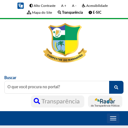
Alto Contraste
A +
A -
Acessibilidade
Mapa do Site
Transparência
E-SIC
Buscar
Transparência
Toggle
navigati