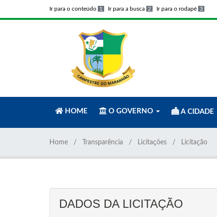
Ir para o conteúdo
1
Ir para a busca
2
Ir para o rodapé
3
HOME
O GOVERNO
A CIDADE
Home
Transparência
Licitações
Licitação
DADOS DA LICITAÇÃO