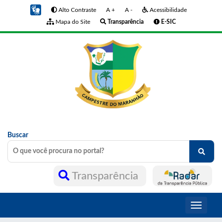
Alto Contraste
A +
A -
Acessibilidade
Mapa do Site
Transparência
E-SIC
Buscar
Transparência
Toggle
navigati