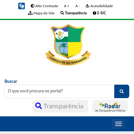
Alto Contraste
A +
A -
Acessibilidade
Mapa do Site
Transparência
E-SIC
Buscar
Transparência
Toggle
navigati