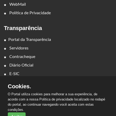
WebMail
Política de Privacidade
Transparência
Portal da Transparência
Servidores
Contracheque
Diário Oficial
E-SIC
Cookies.
O Portal utiliza cookies para melhorar a sua experiência, de
acordo com a nossa Politica de privacidade localizado no rodapé
do portal, ao continuar navegando você aceita com estas
2026 - PREFEITURA MUNICIPAL DE CAMPESTRE DO
condições.
MARANHÃO. Todos os direitos reservados.