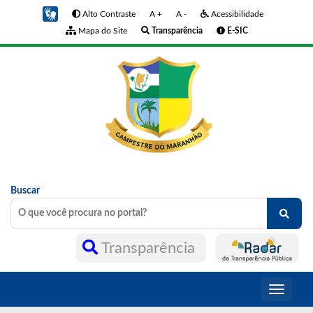
Alto Contraste
A +
A -
Acessibilidade
Mapa do Site
Transparência
E-SIC
Buscar
Transparência
Toggle
navigati