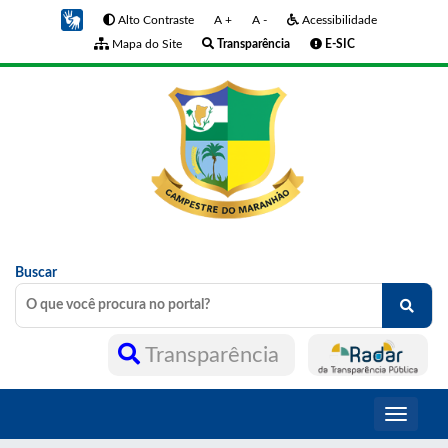
Alto Contraste
A +
A -
Acessibilidade
Mapa do Site
Transparência
E-SIC
Buscar
Transparência
Toggle
navigati