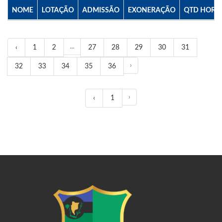
NOME
LOTAÇÃO
ADMISSÃO
EXONERAÇÃO
QTD HORA
...
‹
1
2
27
28
29
30
31
›
32
33
34
35
36
›
‹
1