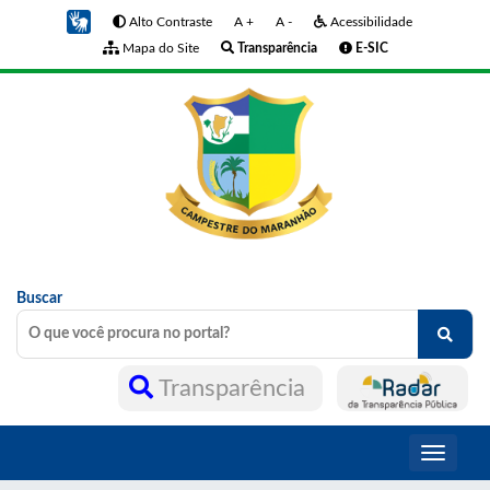
Alto Contraste
A +
A -
Acessibilidade
Mapa do Site
Transparência
E-SIC
Buscar
Transparência
Toggle
navigati