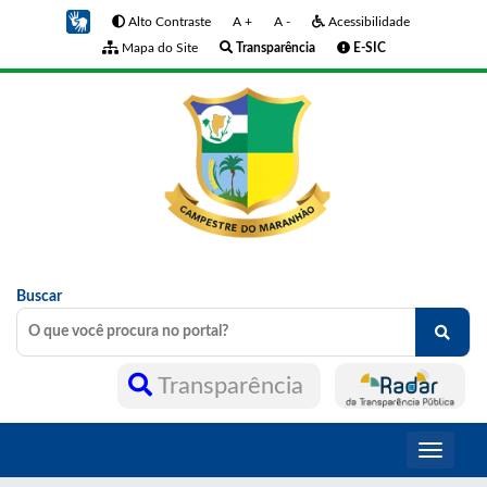
Alto Contraste
A +
A -
Acessibilidade
Mapa do Site
Transparência
E-SIC
Buscar
Transparência
Toggle
navigati