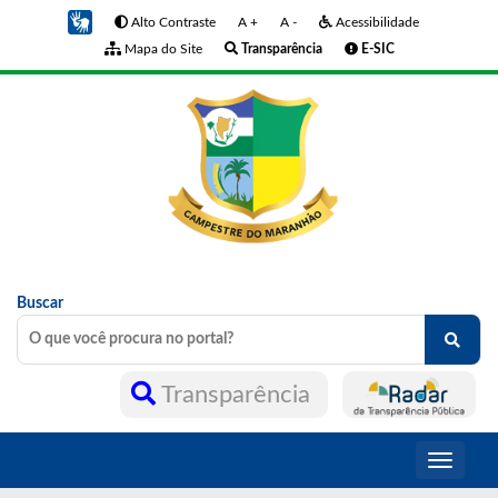
Alto Contraste
A +
A -
Acessibilidade
Mapa do Site
Transparência
E-SIC
Buscar
Transparência
Toggle
navigati