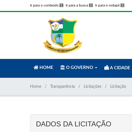
Ir para o conteúdo
1
Ir para a busca
2
Ir para o rodapé
3
HOME
O GOVERNO
A CIDADE
Home
Transparência
Licitações
Licitação
DADOS DA LICITAÇÃO