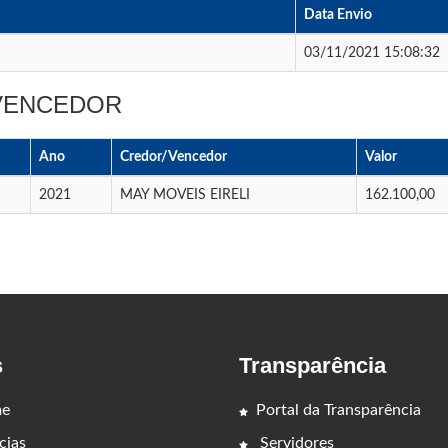
Data Envio
03/11/2021 15:08:32
 VENCEDOR
Ano
Credor/Vencedor
Valor
2021
MAY MOVEIS EIRELI
162.100,00
s
Transparência
e
Portal da Transparência
cias
Servidores