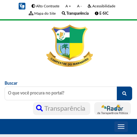
Alto Contraste
A +
A -
Acessibilidade
Mapa do Site
Transparência
E-SIC
Buscar
Transparência
Toggle
navigati