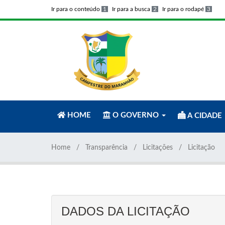
Ir para o conteúdo
1
Ir para a busca
2
Ir para o rodapé
3
HOME
O GOVERNO
A CIDADE
Home
Transparência
Licitações
Licitação
DADOS DA LICITAÇÃO