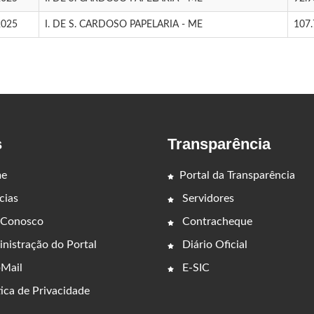
2025
I. DE S. CARDOSO PAPELARIA - ME
107.
s
Transparência
e
Portal da Transparência
cias
Servidores
 Conosco
Contracheque
nistração do Portal
Diário Oficial
Mail
E-SIC
ica de Privacidade