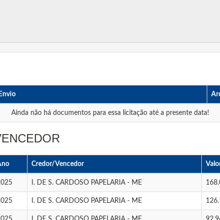
Envio
Ar
Ainda não há documentos para essa licitação até a presente data!
 VENCEDOR
Ano
Credor/Vencedor
Valo
2025
I. DE S. CARDOSO PAPELARIA - ME
168.
2025
I. DE S. CARDOSO PAPELARIA - ME
126.
2025
I. DE S. CARDOSO PAPELARIA - ME
92.9