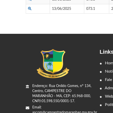
13/06/2025
073.1
Link
Hom
Notí
Fale
Endereço: Rua Onildo Gomes, nº 134,
Admi
Centro, CAMPESTRE DO
Web
MARANHÃO - MA, CEP: 65.968-000,
CNPJ:01.598.550/0001-17.
Polít
Email:
ascom@campestredomaranhao.ma.gov.br