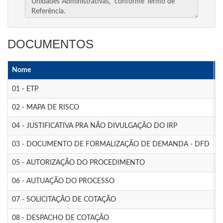
DOCUMENTOS
Nome
D
01 - ETP
0
02 - MAPA DE RISCO
0
04 - JUSTIFICATIVA PRA NÃO DIVULGAÇÃO DO IRP
0
03 - DOCUMENTO DE FORMALIZAÇÃO DE DEMANDA - DFD
0
05 - AUTORIZAÇÃO DO PROCEDIMENTO
1
06 - AUTUAÇÃO DO PROCESSO
1
07 - SOLICITAÇÃO DE COTAÇÃO
1
08 - DESPACHO DE COTAÇÃO
2