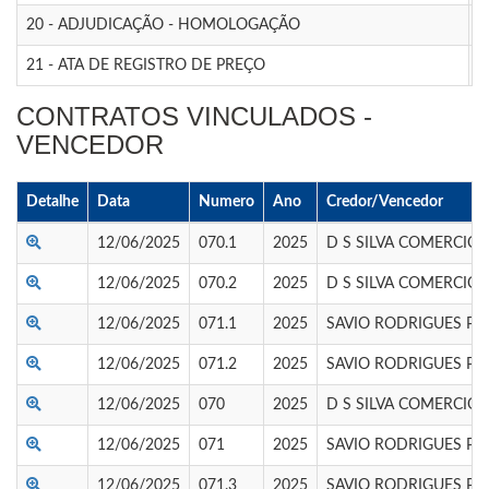
20 - ADJUDICAÇÃO - HOMOLOGAÇÃO
0
21 - ATA DE REGISTRO DE PREÇO
0
CONTRATOS VINCULADOS -
VENCEDOR
Detalhe
Data
Numero
Ano
Credor/Vencedor
12/06/2025
070.1
2025
D S SILVA COMERCIO 
12/06/2025
070.2
2025
D S SILVA COMERCIO 
12/06/2025
071.1
2025
SAVIO RODRIGUES PE
12/06/2025
071.2
2025
SAVIO RODRIGUES PE
12/06/2025
070
2025
D S SILVA COMERCIO 
12/06/2025
071
2025
SAVIO RODRIGUES PE
12/06/2025
071.3
2025
SAVIO RODRIGUES PE