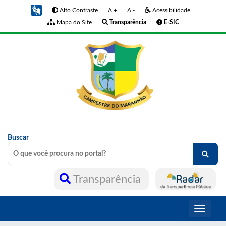
Alto Contraste
A +
A -
Acessibilidade
Mapa do Site
Transparência
E-SIC
Buscar
Transparência
Toggle
navigati