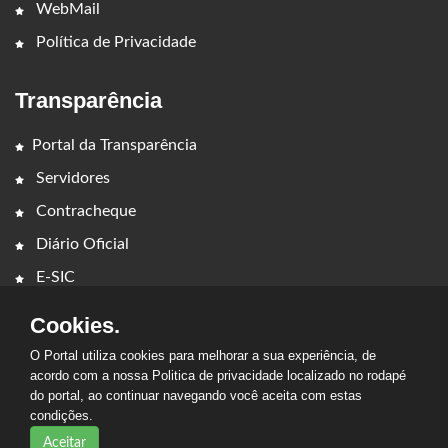
WebMail
Política de Privacidade
Transparência
Portal da Transparência
Servidores
Contracheque
Diário Oficial
E-SIC
Cookies.
O Portal utiliza cookies para melhorar a sua experiência, de
acordo com a nossa Politica de privacidade localizado no rodapé
do portal, ao continuar navegando você aceita com estas
2026 - PREFEITURA MUNICIPAL DE CAMPESTRE DO
condições.
MARANHÃO. Todos os direitos reservados.
Aceitar