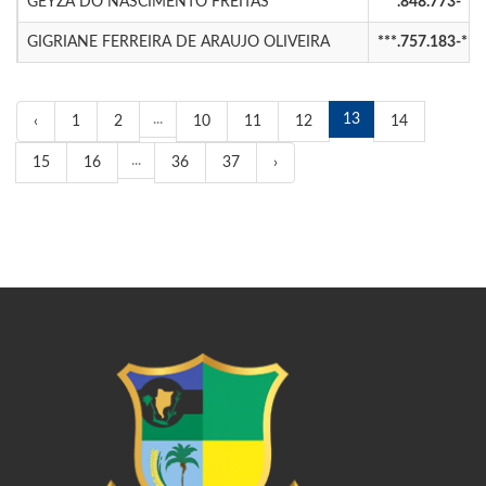
GEYZA DO NASCIMENTO FREITAS
***.848.773-**
GIGRIANE FERREIRA DE ARAUJO OLIVEIRA
***.757.183-**
...
13
‹
1
2
10
11
12
14
...
15
16
36
37
›