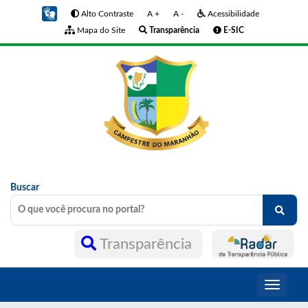
Alto Contraste
A +
A -
Acessibilidade
Mapa do Site
Transparência
E-SIC
Buscar
Transparência
Toggle
navigati