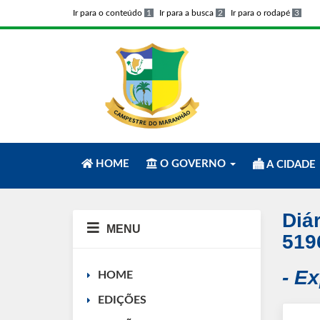
Ir para o conteúdo
1
Ir para a busca
2
Ir para o rodapé
3
HOME
O GOVERNO
A CIDADE
Diár
MENU
519
- E
HOME
EDIÇÕES