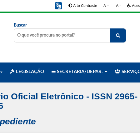
Alto Contraste
A +
A -
Acess
Buscar
LEGISLAÇÃO
SECRETARIA/DEPAR.
SERVIÇ
io Oficial Eletrônico - ISSN 2965-
6
xpediente