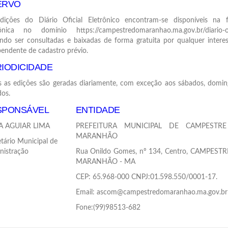
ERVO
dições do Diário Oficial Eletrônico encontram-se disponíveis na 
rônica no domínio https://campestredomaranhao.ma.gov.br/diario-ofi
ndo ser consultadas e baixadas de forma gratuita por qualquer interes
endente de cadastro prévio.
IODICIDADE
s as edições são geradas diariamente, com exceção aos sábados, domin
dos.
SPONSÁVEL
ENTIDADE
 AGUIAR LIMA
PREFEITURA MUNICIPAL DE CAMPESTR
MARANHÃO
tário Municipal de
nistração
Rua Onildo Gomes, nº 134, Centro, CAMPEST
MARANHÃO - MA
CEP: 65.968-000 CNPJ:01.598.550/0001-17.
Email: ascom@campestredomaranhao.ma.gov.br
Fone:(99)98513-682