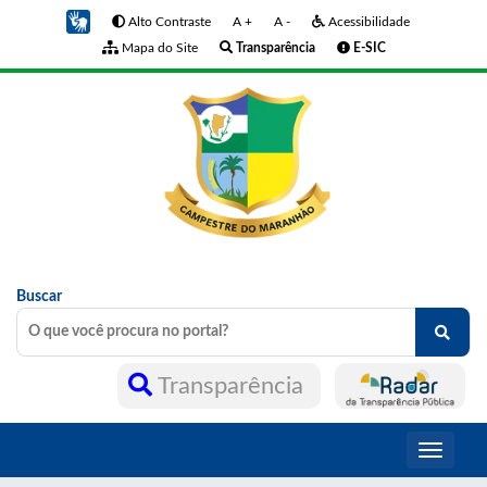
Alto Contraste
A +
A -
Acessibilidade
Mapa do Site
Transparência
E-SIC
Buscar
Transparência
Toggle
navigati