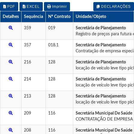
PDF
EXCEL
Imprimir
DECLARAÇÕES
Detalhes
Sequência
Nº Contrato
Unidade/Objeto
359
019
Secretária de Planejamento
Registro de preços para futu
357
018.1
Secretária de Planejamento
Contratação de empresa especial
216
128
Secretária de Planejamento
locação de veículo leve tipo pi
214
128
Secretária de Planejamento
locação de veículo leve tipo pi
213
128
Secretária de Planejamento
locação de veículo leve tipo pi
209
116
Secretária Municipal De Saúde
CONTRATAÇÃO DE EMPRESA P
208
116
Secretária Municipal De Saúde