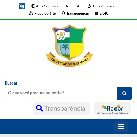
Alto Contraste
A +
A -
Acessibilidade
Mapa do Site
Transparência
E-SIC
Buscar
Transparência
Toggle
navigati