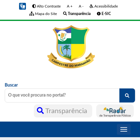
Alto Contraste
A +
A -
Acessibilidade
Mapa do Site
Transparência
E-SIC
Buscar
Transparência
Toggle
navigati