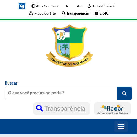
Alto Contraste
A +
A -
Acessibilidade
Mapa do Site
Transparência
E-SIC
Buscar
Transparência
Toggle
navigati