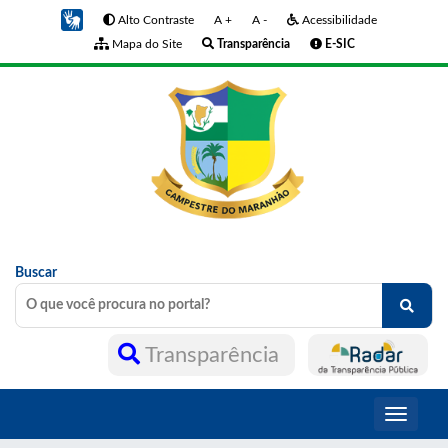
Alto Contraste
A +
A -
Acessibilidade
Mapa do Site
Transparência
E-SIC
Buscar
Transparência
Toggle
navigati