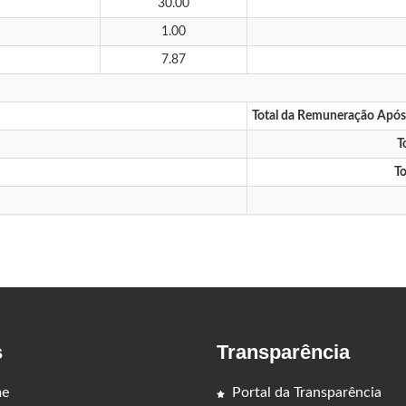
30.00
1.00
7.87
Total da Remuneração Apó
T
To
s
Transparência
e
Portal da Transparência