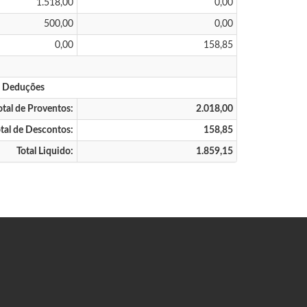
1.518,00
0,00
500,00
0,00
0,00
158,85
s Deduções
otal de Proventos:
2.018,00
tal de Descontos:
158,85
Total Liquido:
1.859,15