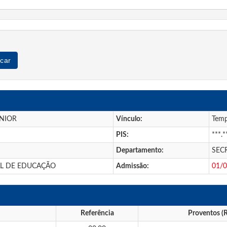
car
NIOR
Vínculo:
Temp
PIS:
***.*
Departamento:
SEC
AL DE EDUCAÇÃO
Admissão:
01/
Referência
Proventos (