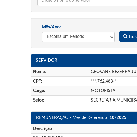
Mês/Ano:
Bus
SERVIDOR
Nome:
GEOVANE BEZERRA JU
CPF:
***.762.483-**
Cargo:
MOTORISTA
Setor:
SECRETARIA MUNICIP
REMUNERAÇÃO - Mês de Referência:
10/2025
Descrição