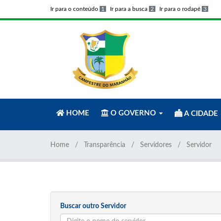
Ir para o conteúdo
1
Ir para a busca
2
Ir para o rodapé
3
HOME
O GOVERNO
A CIDADE
Home
Transparência
Servidores
Servidor
Buscar outro Servidor