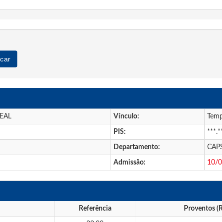
car
EAL
Vínculo:
Temp
PIS:
***.*
Departamento:
CAP
Admissão:
10/
Referência
Proventos (