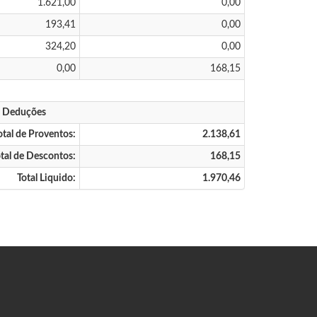
1.621,00
0,00
193,41
0,00
324,20
0,00
0,00
168,15
s Deduções
otal de Proventos:
2.138,61
tal de Descontos:
168,15
Total Liquido:
1.970,46