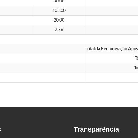
30.00
105.00
20.00
7.86
Total da Remuneração Apó
T
To
s
Transparência