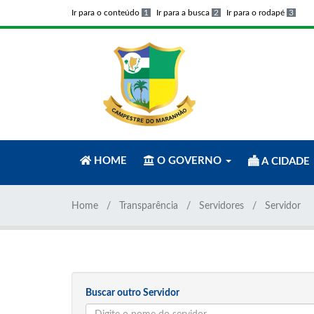
Ir para o conteúdo
1
Ir para a busca
2
Ir para o rodapé
3
HOME
O GOVERNO
A CIDADE
Home
Transparência
Servidores
Servidor
Buscar outro Servidor