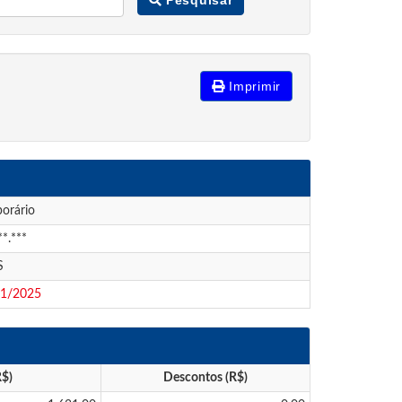
Imprimir
orário
**.***
S
01/2025
R$)
Descontos (R$)