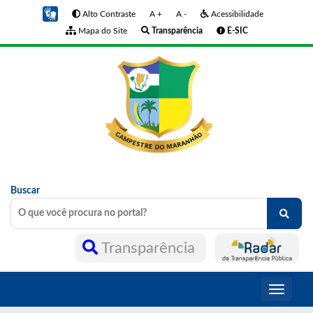
Alto Contraste
A +
A -
Acessibilidade
Mapa do Site
Transparência
E-SIC
Buscar
Transparência
Toggle
navigati