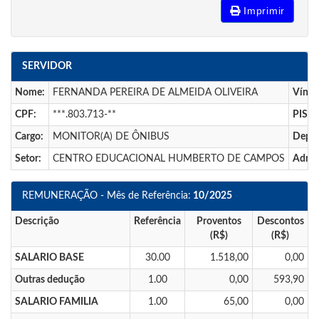
Imprimir
SERVIDOR
Nome:
FERNANDA PEREIRA DE ALMEIDA OLIVEIRA
Víncu
CPF:
***.803.713-**
PIS:
Cargo:
MONITOR(A) DE ÔNIBUS
Depar
Setor:
CENTRO EDUCACIONAL HUMBERTO DE CAMPOS
Admis
REMUNERAÇÃO - Mês de Referência:
10/2025
Descrição
Referência
Proventos
Descontos
(R$)
(R$)
SALARIO BASE
30.00
1.518,00
0,00
Outras dedução
1.00
0,00
593,90
SALARIO FAMILIA
1.00
65,00
0,00