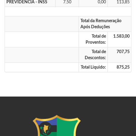
PREVIDENCIA - INSS
7.50
0,00
113,85
Total da Remuneração
Após Deduções
Total de
1.583,00
Proventos:
Total de
707,75
Descontos:
Total Liquido:
875,25