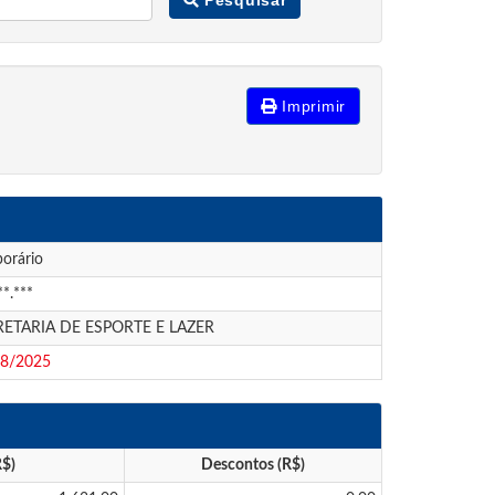
Imprimir
orário
**.***
RETARIA DE ESPORTE E LAZER
08/2025
R$)
Descontos (R$)