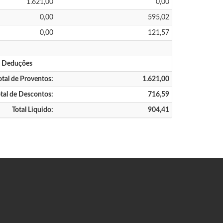
1.621,00
0,00
0,00
595,02
0,00
121,57
s Deduções
otal de Proventos:
1.621,00
tal de Descontos:
716,59
Total Liquido:
904,41