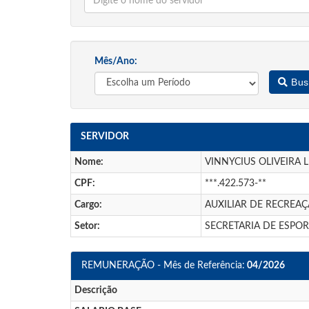
Mês/Ano:
Bus
SERVIDOR
Nome:
VINNYCIUS OLIVEIRA 
CPF:
***.422.573-**
Cargo:
AUXILIAR DE RECREA
Setor:
SECRETARIA DE ESPOR
REMUNERAÇÃO - Mês de Referência:
04/2026
Descrição