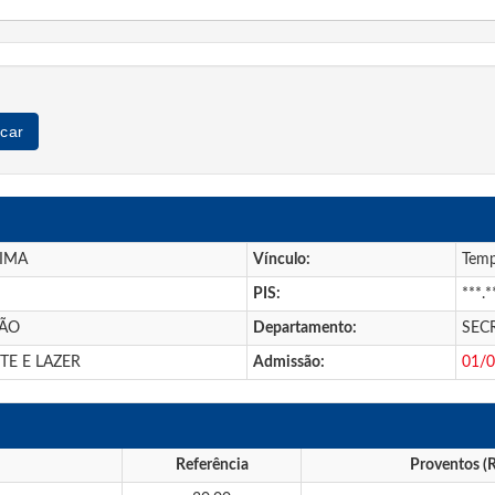
car
LIMA
Vínculo:
Temp
PIS:
***.*
ÇÃO
Departamento:
SEC
TE E LAZER
Admissão:
01/
Referência
Proventos (