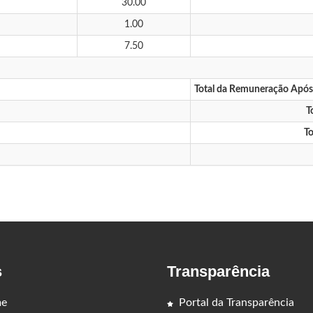
30.00
1.00
7.50
Total da Remuneração Apó
T
To
s
Transparência
e
Portal da Transparência