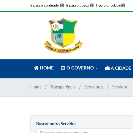
Ir para o conteúdo
1
Ir para a busca
2
Ir para o rodapé
3
HOME
O GOVERNO
A CIDADE
Home
Transparência
Servidores
Servidor
Buscar outro Servidor