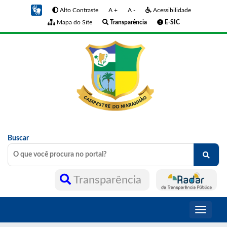
Alto Contraste
A +
A -
Acessibilidade
Mapa do Site
Transparência
E-SIC
Buscar
Transparência
Toggle
navigati