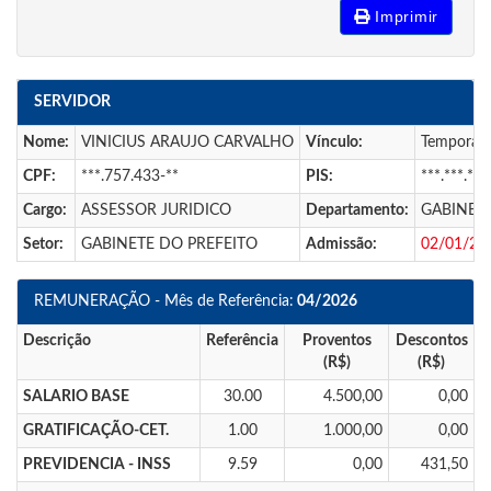
Imprimir
SERVIDOR
Nome:
VINICIUS ARAUJO CARVALHO
Vínculo:
Temporári
CPF:
***.757.433-**
PIS:
***.***.***
Cargo:
ASSESSOR JURIDICO
Departamento:
GABINET
Setor:
GABINETE DO PREFEITO
Admissão:
02/01/20
REMUNERAÇÃO - Mês de Referência:
04/2026
Descrição
Referência
Proventos
Descontos
(R$)
(R$)
SALARIO BASE
30.00
4.500,00
0,00
GRATIFICAÇÃO-CET.
1.00
1.000,00
0,00
PREVIDENCIA - INSS
9.59
0,00
431,50