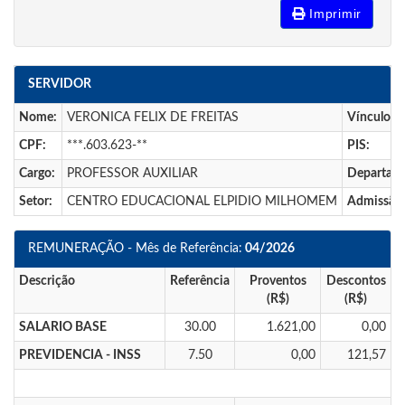
Imprimir
SERVIDOR
Nome:
VERONICA FELIX DE FREITAS
Vínculo:
CPF:
***.603.623-**
PIS:
Cargo:
PROFESSOR AUXILIAR
Departam
Setor:
CENTRO EDUCACIONAL ELPIDIO MILHOMEM
Admissão
REMUNERAÇÃO - Mês de Referência:
04/2026
Descrição
Referência
Proventos
Descontos
(R$)
(R$)
SALARIO BASE
30.00
1.621,00
0,00
PREVIDENCIA - INSS
7.50
0,00
121,57