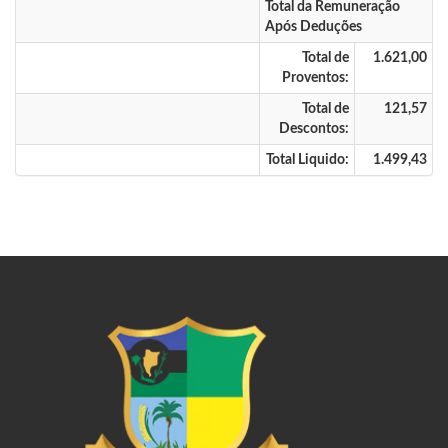
Total da Remuneração
Após Deduções
Total de
1.621,00
Proventos:
Total de
121,57
Descontos:
Total Liquido:
1.499,43