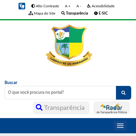
Alto Contraste
A +
A -
Acessibilidade
Mapa do Site
Transparência
E-SIC
Buscar
Transparência
Toggle
navigati