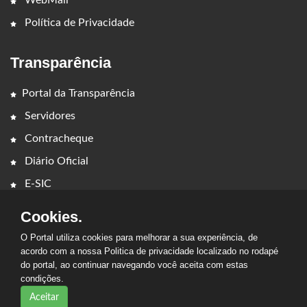
Política de Privacidade
Transparência
Portal da Transparência
Servidores
Contracheque
Diário Oficial
E-SIC
Cookies.
O Portal utiliza cookies para melhorar a sua experiência, de
acordo com a nossa Politica de privacidade localizado no rodapé
do portal, ao continuar navegando você aceita com estas
2026 - PREFEITURA MUNICIPAL DE CAMPESTRE DO
condições.
MARANHÃO. Todos os direitos reservados.
Aceitar