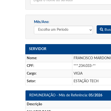
Mês/Ano:
Bus
SERVIDOR
Nome:
FRANCISCO MARDONIO
CPF:
***.234.033-**
Cargo:
VIGIA
Setor:
ESTAÇÃO TECH
REMUNERAÇÃO - Mês de Referência:
05/2026
Descrição