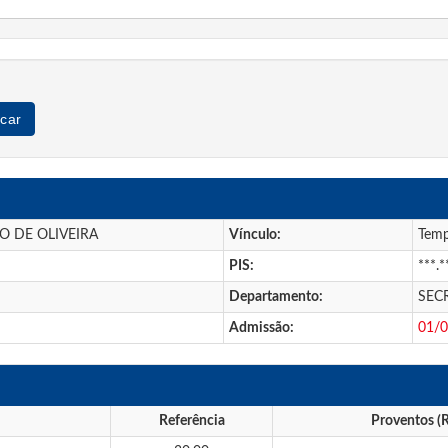
car
 DE OLIVEIRA
Vínculo:
Temp
PIS:
***.*
Departamento:
SEC
Admissão:
01/
Referência
Proventos (