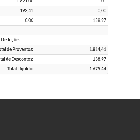
1.621,00
0,00
193,41
0,00
0,00
138,97
s Deduções
otal de Proventos:
1.814,41
tal de Descontos:
138,97
Total Liquido:
1.675,44