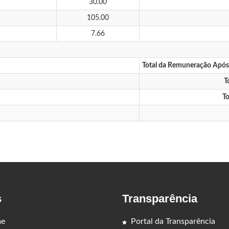
30.00
105.00
7.66
Total da Remuneração Apó
T
To
s
Transparência
e
Portal da Transparência