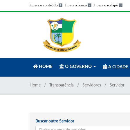
Ir para o conteúdo
1
Ir para a busca
2
Ir para o rodapé
3
HOME
O GOVERNO
A CIDADE
Home
Transparência
Servidores
Servidor
Buscar outro Servidor