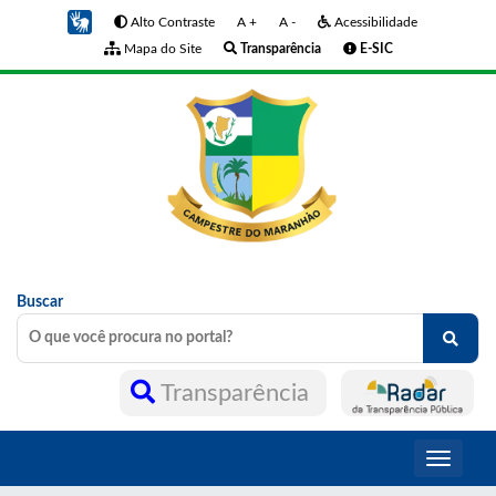
Alto Contraste
A +
A -
Acessibilidade
Mapa do Site
Transparência
E-SIC
Buscar
Transparência
Toggle
navigati