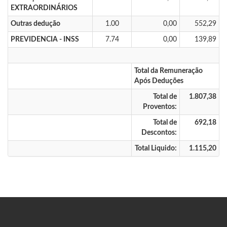
EXTRAORDINÁRIOS
Outras dedução
1.00
0,00
552,29
PREVIDENCIA - INSS
7.74
0,00
139,89
Total da Remuneração
Após Deduções
Total de
1.807,38
Proventos:
Total de
692,18
Descontos:
Total Liquido:
1.115,20