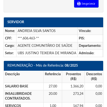
Imprimir
SERVIDOR
Nome:
ANDREIA SILVA SANTOS
Vínculo:
T
CPF:
***.606.463-**
PIS:
**
Cargo:
AGENTE COMUNITÁRIO DE SAÚDE
Departamento:
U
Setor:
UBS JUSTINO TEIXEIRA DE MIRANDA
Admissão:
0
REMUNERAÇÃO - Mês de Referência:
08/2025
Descrição
Referência
Proventos
Descontos
(R$)
(R$)
SALARIO BASE
27.00
1.366,20
0,00
INSALUBRIDADE
20.00
273,24
0,00
CONTRATADOS.
SERVIÇOS
1.00
167,94
0,00