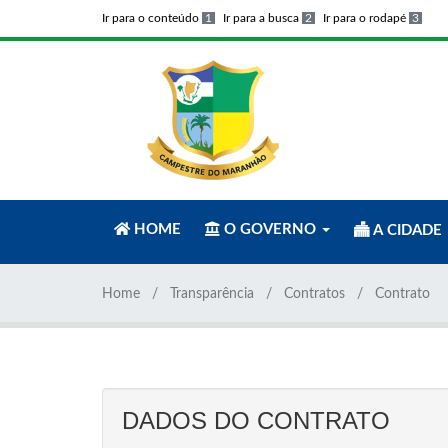
Ir para o conteúdo
1
Ir para a busca
2
Ir para o rodapé
3
HOME
O GOVERNO
A CIDADE
Home
Transparência
Contratos
Contrato
DADOS DO CONTRATO