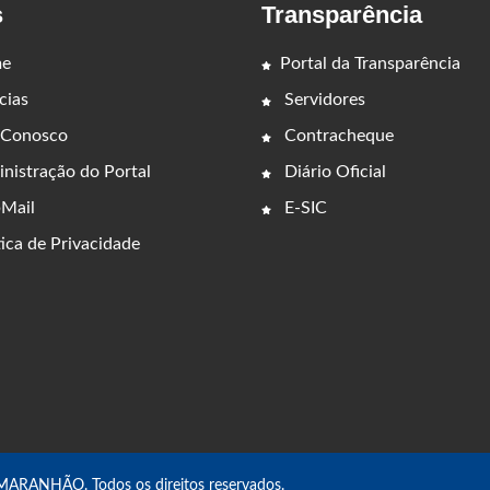
s
Transparência
e
Portal da Transparência
cias
Servidores
 Conosco
Contracheque
nistração do Portal
Diário Oficial
Mail
E-SIC
ica de Privacidade
ANHÃO. Todos os direitos reservados.