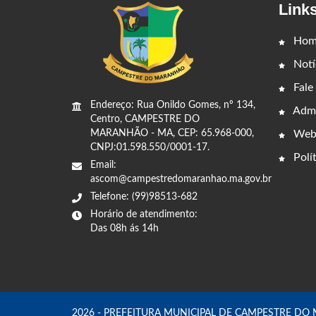
Link
Hom
Notí
Fale
Endereço: Rua Onildo Gomes, nº 134,
Admi
Centro, CAMPESTRE DO
Web
MARANHÃO - MA, CEP: 65.968-000,
CNPJ:01.598.550/0001-17.
Polít
Email:
ascom@campestredomaranhao.ma.gov.br
Telefone: (99)98513-682
Horário de atendimento:
Das 08h ás 14h
2026 - PREFEITURA MUNICIPAL DE CAMPESTRE DO MAR