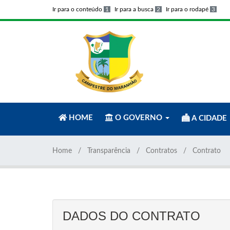
Ir para o conteúdo
1
Ir para a busca
2
Ir para o rodapé
3
HOME
O GOVERNO
A CIDADE
Home
Transparência
Contratos
Contrato
DADOS DO CONTRATO