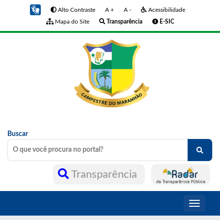
Alto Contraste
A +
A -
Acessibilidade
Mapa do Site
Transparência
E-SIC
Buscar
Transparência
Toggle
navigati