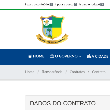
Ir para o conteúdo
1
Ir para a busca
2
Ir para o rodapé
3
HOME
O GOVERNO
A CIDADE
Home
Transparência
Contratos
Contrato
DADOS DO CONTRATO